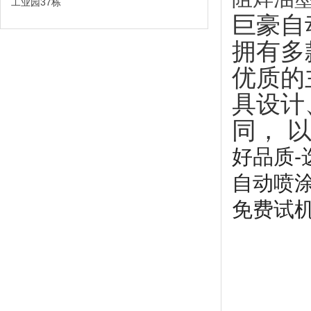
工业园37栋
巨豪自
拥有多
优质的
具设计
同， 
好品质-
自动喷
免费试