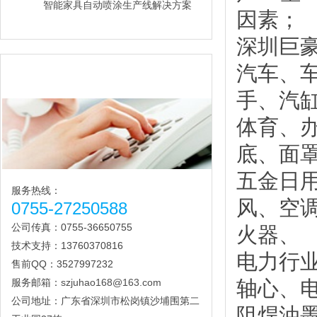
智能家具自动喷涂生产线解决方案
因素；
深圳巨
汽车、
联系我们
手、汽
体育、
底、面
五金日
服务热线：
风、空调
0755-27250588
公司传真：0755-36650755
火器、
技术支持：13760370816
电力行
售前QQ：3527997232
服务邮箱：
szjuhao168@163.com
轴心、
公司地址：广东省深圳市松岗镇沙埔围第二
阻焊油墨