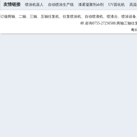
友情链接
喷涂机器人
自动喷涂生产线
漆雾凝聚剂ab剂
UV固化机
高温
订做两轴、二轴、三轴、五轴往复机、往复喷涂机、自动喷漆机、喷漆台、喷涂设备、喷
样.咨询0755-27250588.两
粤I