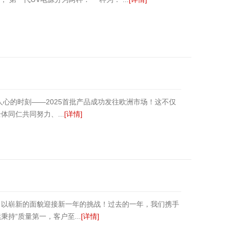
人心的时刻——2025首批产品成功发往欧洲市场！这不仅
同仁共同努力、...
[详情]
，以崭新的面貌迎接新一年的挑战！过去的一年，我们携手
持“质量第一，客户至...
[详情]