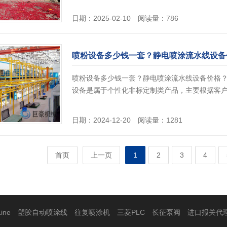
日期：2025-02-10 阅读量：786
喷粉设备多少钱一套？静电喷涂流水线设备
钱？
喷粉设备多少钱一套？静电喷涂流水线设备价格
设备是属于个性化非标定制类产品，主要根据客户的
日期：2024-12-20 阅读量：1281
首页
上一页
1
2
3
4
Line
塑胶自动喷涂线
往复喷涂机
三菱PLC
长征泵阀
进口报关代