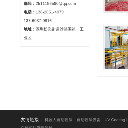
邮箱：
2511186590@qq.com
电话：
138-2651-4079
137-6037-0816
地址：
深圳松岗街道沙浦围第一工
业区
友情链接：
机器人自动喷涂
自动喷涂设备
UV Coating 
在线式往复喷涂线